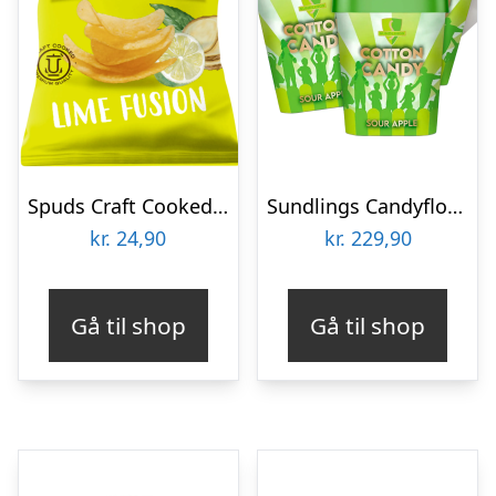
Spuds Craft Cooked Lime Fusion – 145 g
Sundlings Candyfloss Sour Apple Økonomipakke – 12 x 40 g
kr.
24,90
kr.
229,90
Gå til shop
Gå til shop