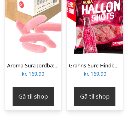
Aroma Sura Jordbærbananer Økonomipakke – 1,8 kg
Grahns Sure Hindbærshots Storpak – 14 x 80 g
kr.
169,90
kr.
169,90
Gå til shop
Gå til shop