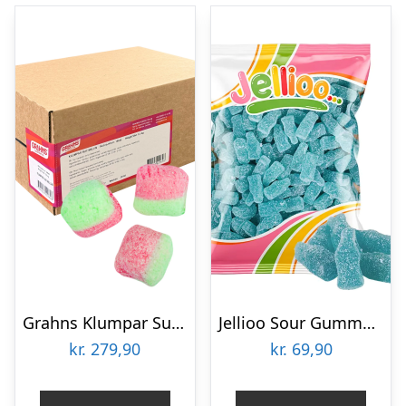
Grahns Klumpar Sur Melon Økonomipakke – 3,5 kg
Jellioo Sour Gummy Blue Raspberry Bottle Økonomipakke – 1 kg
kr.
279,90
kr.
69,90