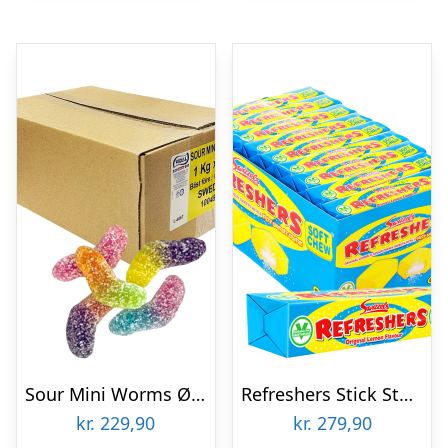
Sour Mini Worms Økonomipakke – 3 kg
Refreshers Stick Storpak – 36 x 43 g
kr.
229,90
kr.
279,90