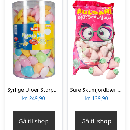
Syrlige Ufoer Storpak – 380 g
Sure Skumjordbær Økonomipakke – 900 g
kr.
249,90
kr.
139,90
Gå til shop
Gå til shop