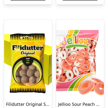
Filidutter Original Storpak – 20 x 65 g
Jellioo Sour Peach Rings Økonomipakke – 1 kg