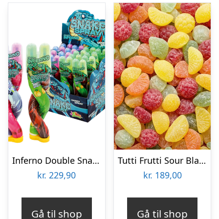
Inferno Double Snake Spray Økonomipakke – 16 x 56 g
Tutti Frutti Sour Bland-selv slik i kasser 2 kg
kr.
229,90
kr.
189,00
Gå til shop
Gå til shop