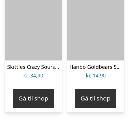
Skittles Crazy Sours i Pose – 152 g
Haribo Goldbears Sour – 70 g
kr.
34,90
kr.
14,90
Gå til shop
Gå til shop