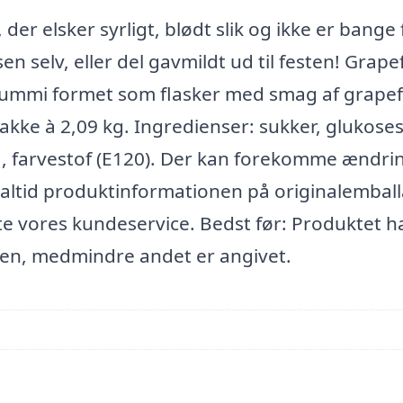
der elsker syrligt, blødt slik og ikke er bange 
sen selv, eller del gavmildt ud til festen! Grape
gummi formet som flasker med smag af grapef
akke à 2,09 kg. Ingredienser: sukker, glukoses
ma, farvestof (E120). Der kan forekomme ændrin
 altid produktinformationen på originalembal
e vores kundeservice. Bedst før: Produktet h
en, medmindre andet er angivet.