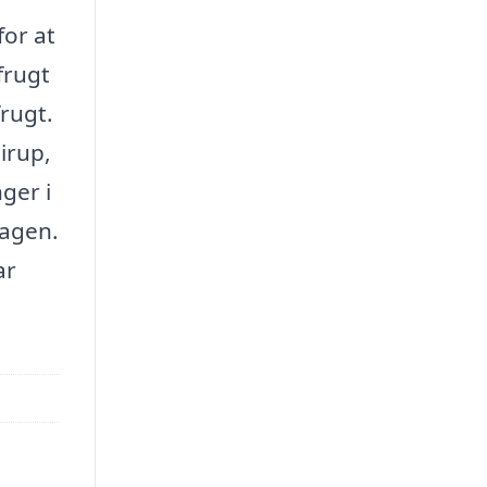
for at
frugt
rugt.
irup,
ger i
lagen.
ar