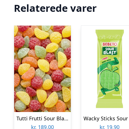
Relaterede varer
Tutti Frutti Sour Bland-selv slik i kasser 2 kg
kr.
189,00
kr.
19,90