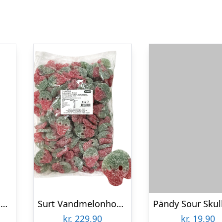
Wacky Sticks Sour Blast Apple – 182 g
Surt Vandmelonhoved Økonomipakke – 2 kg
kr.
229,90
kr.
19,90