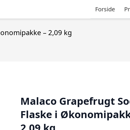
Forside
P
konomipakke – 2,09 kg
Malaco Grapefrugt S
Flaske i Økonomipakk
2,09 kg