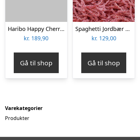
Haribo Happy Cherries Sour Økonomipakke – 2 kg
Spaghetti Jordbær Bland-selv slik i pose 1 kg
kr.
189,90
kr.
129,00
Gå til shop
Gå til shop
Varekategorier
Produkter