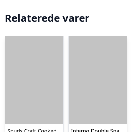
Relaterede varer
Spuds Craft Cooked Lime Fusion – 145 g
Inferno Double Snake Spray Økonomipakke – 16 x 56 g