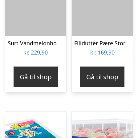
Surt Vandmelonhoved Økonomipakke – 2 kg
Filidutter Pære Storpak – 20 x 65 g
kr.
229,90
kr.
169,90
Gå til shop
Gå til shop